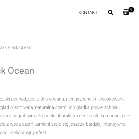
KONTAKT
zak Black Ocean
ck Ocean
oczaki pochodzące z dna oceanu, nienasycane i niewoskowane,
ląd oraz trwałą, naturalną czerń. Ich gładka powierzchnia i
żacjom nagrobnym elegancki charakter i doskonale komponują się
akcie z wodą czerń kamieni staje się jeszcze bardziej intensywna,
ość i dekoracyjny efekt.