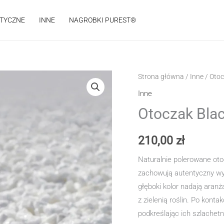
STYCZNE
INNE
NAGROBKI PUREST®
Strona główna
/
Inne
/ Otoc
Inne
Otoczak Bla
210,00
zł
Naturalnie polerowane ot
zachowują autentyczny wyg
głęboki kolor nadają aran
z zielenią roślin. Po kont
podkreślając ich szlachetn