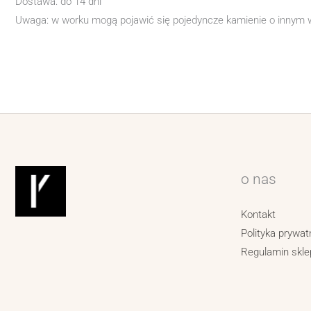
Dostawa: do 14 dni
Uwaga: w worku mogą pojawić się pojedyncze kamienie o innym
o nas
Kontakt
Polityka prywat
Regulamin skle