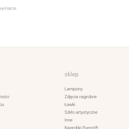
 wymiarze
sklep
Lampiony
ności
Zdjęcia nagrobne
pu
Ławki
Szkło artystyczne
Inne
Nagrobki Purest®