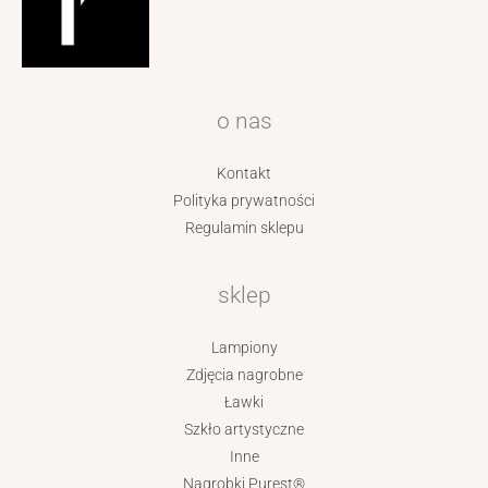
o nas
Kontakt
Polityka prywatności
Regulamin sklepu
sklep
Lampiony
Zdjęcia nagrobne
Ławki
Szkło artystyczne
Inne
Nagrobki Purest®