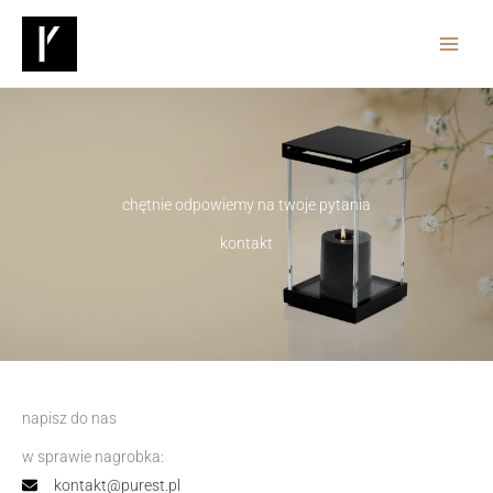
Przejdź
do
treści
chętnie odpowiemy na twoje pytania
kontakt
napisz do nas
w sprawie nagrobka:
kontakt@purest.pl