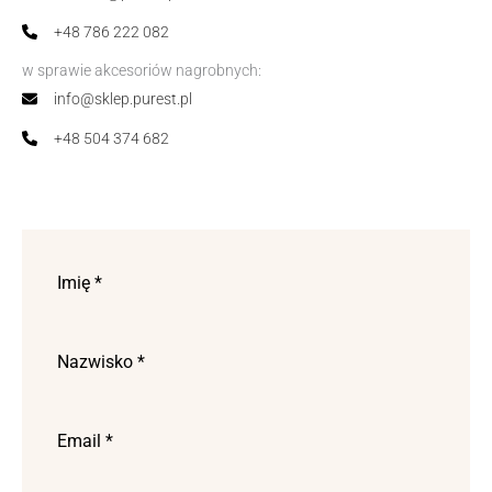
+48 786 222 082
w sprawie akcesoriów nagrobnych:
info@sklep.purest.pl
+48 504 374 682