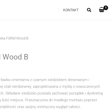
KONTAKT
wka FORM Wood B
 Wood B
a ławka cmentarna z czarnym siedziskiem drewnianym i
nej stali nierdzewnej, zaprojektowana z myślą o nowoczesnych
ch. Składane siedzisko pozwala zachować porządek i dyskretną
ą ilość miejsca. Przeznaczona do trwałego montażu poprzez
tabilność oraz spójny, estetyczny wygląd całości.