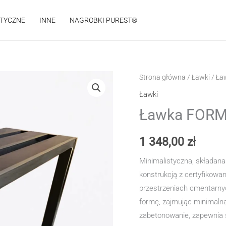
STYCZNE
INNE
NAGROBKI PUREST®
Strona główna
/
Ławki
/ Ła
Ławki
Ławka FORM
1 348,00
zł
Minimalistyczna, składan
konstrukcją z certyfikowa
przestrzeniach cmentarny
formę, zajmując minimaln
zabetonowanie, zapewnia s