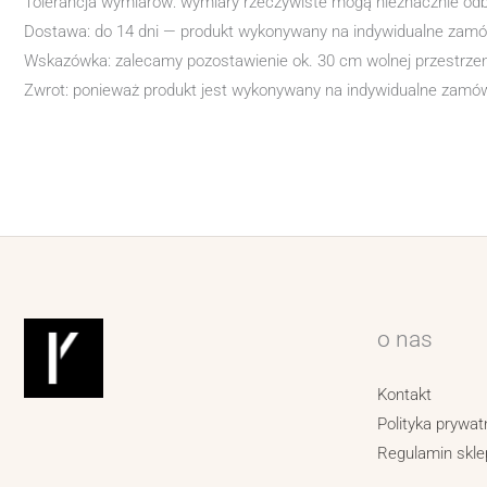
Tolerancja wymiarów: wymiary rzeczywiste mogą nieznacznie od
Dostawa: do 14 dni — produkt wykonywany na indywidualne zamówi
Wskazówka: zalecamy pozostawienie ok. 30 cm wolnej przestrzen
Zwrot: ponieważ produkt jest wykonywany na indywidualne zamówi
o nas
Kontakt
Polityka prywat
Regulamin skle