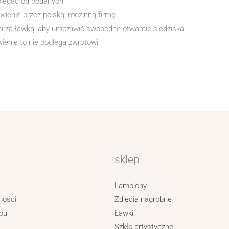
biegać od podanych
enie przez polską, rodzinną firmę
i za ławką, aby umożliwić swobodne otwarcie siedziska
enie to nie podlega zwrotowi
sklep
Lampiony
ności
Zdjęcia nagrobne
pu
Ławki
Szkło artystyczne