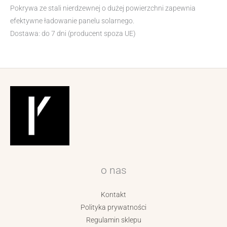
Pokrywa ze stali nierdzewnej o dużej powierzchni zapewnia
efektywne ładowanie panelu solarnego.
Dostawa: do 7 dni (producent spoza UE)
o nas
Kontakt
Polityka prywatności
Regulamin sklepu