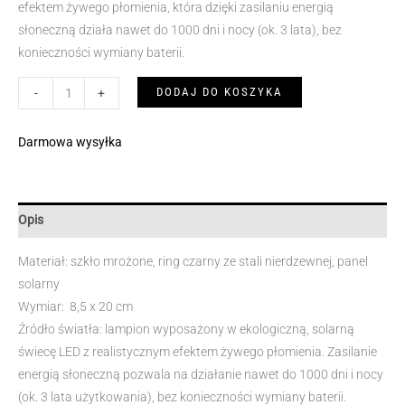
efektem żywego płomienia, która dzięki zasilaniu energią
słoneczną działa nawet do 1000 dni i nocy (ok. 3 lata), bez
konieczności wymiany baterii.
ilość
DODAJ DO KOSZYKA
-
+
Lampion
solarny
Darmowa wysyłka
Block
Opis
Materiał: szkło mrożone, ring czarny ze stali nierdzewnej, panel
solarny
Wymiar: 8,5 x 20 cm
Źródło światła: lampion wyposażony w ekologiczną, solarną
świecę LED z realistycznym efektem żywego płomienia. Zasilanie
energią słoneczną pozwala na działanie nawet do 1000 dni i nocy
(ok. 3 lata użytkowania), bez konieczności wymiany baterii.