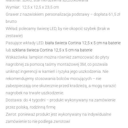
Materiał: szkło, stal nierdzewna szczotkowana
Wymiar: 12,5 x 12,5 x 23,5 cm
Grawer z nazwiskiem: personalizacja podstawy – dopłata 61,5 zł
brutto
Wkład: polecamy świecę LED, by nie okopcić szybek (brak w
zestawie)
Pasujące wkłady LED:
biała świeca Cortina 12,5 x 5 cm na baterie
lub
szklana świeca Cortina 12,5 x 5 cm na baterie
Wskazówka: lampion można również zamocować do płyty
nagrobnej za pomocą taśmy montażowej 3M, co pozwala
uniknąć ingerencji w kamień i ryzyka jego uszkodzenia. Nie
rekomendujemy stosowania bolców mocujących – nie
zabezpieczają one skutecznie przed kradzieżą, a mogą narazić
nagrobek na trwałe uszkodzenie.
Dostawa: do 4 tygodni – produkt wykonywany na zamówienie
przez polską, rodzinną firmę
Zwrot: ponieważ produkt jest wykonywany na indywidualne
zamówienie to nie podlega zwrotowi