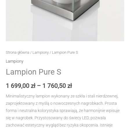
Strona główna
/
Lampiony
/ Lampion Pure S
Lampiony
Lampion Pure S
Zakres
1 699,00
zł
–
1 760,50
zł
cen:
Minimalistyczny lampion wykonany ze szkła i stali nierdzewnej,
zaprojektowany z myślą o nowoczesnych nagrobkach. Prosta
od
forma i neutralna kolorystyka sprawiają, że harmonijnie wpisuje
1
się w nagrobek. Przystosowany do świecy LED, pozwala
zachować estetyczny wygląd bez ryzyka okopcenia. Istnieje
699,00 zł