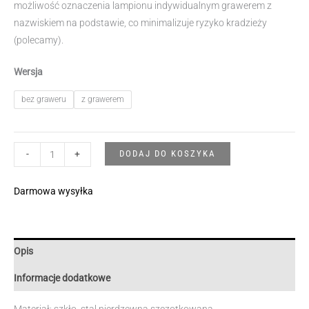
możliwość oznaczenia lampionu indywidualnym grawerem z
do
nazwiskiem na podstawie, co minimalizuje ryzyko kradzieży
(polecamy).
1
Wersja
760,50 zł
bez graweru
z grawerem
ilość
DODAJ DO KOSZYKA
-
+
Lampion
Pure
Darmowa wysyłka
S
Opis
Informacje dodatkowe