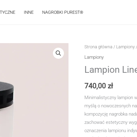
STYCZNE
INNE
NAGROBKI PUREST®
Strona główna
/
Lampiony
/
Lampiony
Lampion Lin
740,00
zł
Minimalistyczny lampion 
myślą o nowoczesnych nag
kompozycję nagrobka nadaj
zachować estetyczny wyglą
oznaczenia lampionu indy