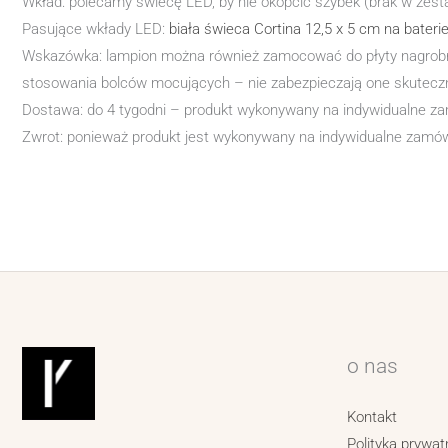
Wkład: polecamy świecę LED, by nie okopcić szybek (brak w zest
Pasujące wkłady LED:
biała świeca Cortina 12,5 x 5 cm na bateri
Wskazówka: lampion można również zamocować do płyty nagrobne
stosowania bolców mocujących – nie zabezpieczają one skuteczni
Dostawa: do 4 tygodni – produkt wykonywany na indywidualne zam
Zwrot: ponieważ produkt jest wykonywany na indywidualne zamówi
o nas
Kontakt
Polityka prywat