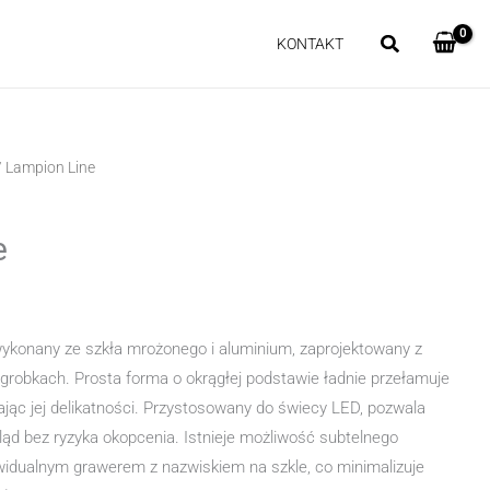
KONTAKT
 Lampion Line
e
wykonany ze szkła mrożonego i aluminium, zaprojektowany z
robkach. Prosta forma o okrągłej podstawie ładnie przełamuje
ąc jej delikatności. Przystosowany do świecy LED, pozwala
d bez ryzyka okopcenia. Istnieje możliwość subtelnego
widualnym grawerem z nazwiskiem na szkle, co minimalizuje