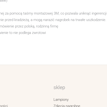
awie)
e
j za pomocą taśmy montażowej 3M, co pozwala uniknąć ingerencji 
e przed kradzieżą, a mogą narazić nagrobek na trwałe uszkodzenie.
ówienie przez polską, rodzinną firmę
enie to nie podlega zwrotowi
sklep
Lampiony
ności
Zdjęcia nagrobne