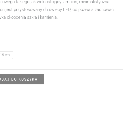
lowego takiego jak wolnostojący lampion, minimalistyczna
ion jest przystosowany do świecy LED, co pozwala zachować
yka okopcenia szkła i kamienia.
15 cm
ODAJ DO KOSZYKA