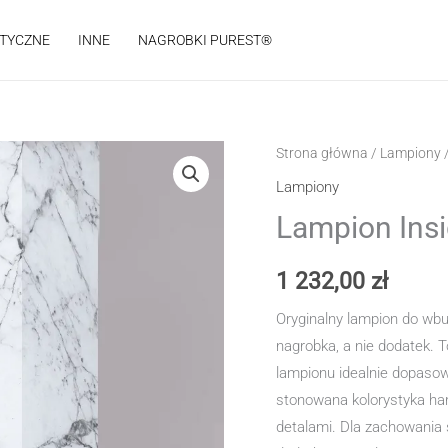
STYCZNE
INNE
NAGROBKI PUREST®
Strona główna
/
Lampiony
/
Lampiony
Lampion Insi
1 232,00
zł
Oryginalny lampion do wbu
nagrobka, a nie dodatek. 
lampionu idealnie dopasowu
stonowana kolorystyka ha
detalami. Dla zachowania