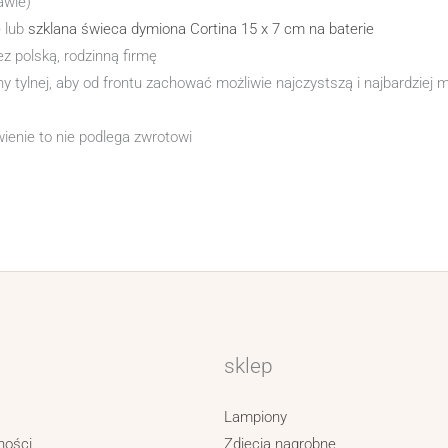
awie)
e
lub
szklana świeca dymiona Cortina 15 x 7 cm na baterie
 polską, rodzinną firmę
ylnej, aby od frontu zachować możliwie najczystszą i najbardziej 
enie to nie podlega zwrotowi
sklep
Lampiony
ności
Zdjęcia nagrobne