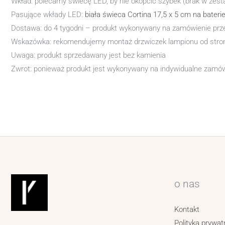
Wkład: polecamy świecę LED, by nie okopcić szybek (brak w zest
Pasujące wkłady LED:
biała świeca Cortina 17,5 x 5 cm na bateri
Dostawa: do 4 tygodni – produkt wykonywany na zamówienie przez
Wskazówka: rekomendujemy montaż drzwiczek lampionu od strony t
Uwaga: produkt sprzedawany jest bez kamienia
Zwrot: ponieważ produkt jest wykonywany na indywidualne zamówi
o nas
Kontakt
Polityka prywat