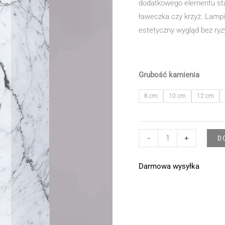
dodatkowego elementu sta
ławeczka czy krzyż. Lamp
estetyczny wygląd bez ryz
Grubość kamienia
8 cm
10 cm
12 cm
ilość
-
+
D
Lampion
Inside
Darmowa wysyłka
Silver