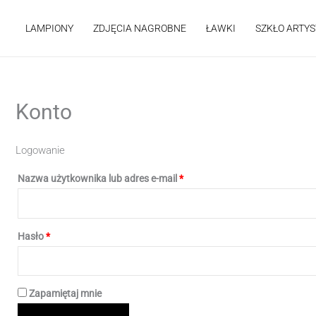
Przejdź
do
LAMPIONY
ZDJĘCIA NAGROBNE
ŁAWKI
SZKŁO ARTY
treści
Konto
Logowanie
Wymagane
Nazwa użytkownika lub adres e-mail
*
Wymagane
Hasło
*
Zapamiętaj mnie