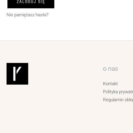
ZALOGUJ SIĘ
Nie pamiętasz hasła?
o nas
Kontakt
Polityka prywat
Regulamin skle